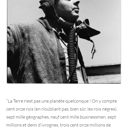
“La Terre n’est pas une planète quelconque ! On y compte
cent onze rois (en n’oubliant pas, bien sûr, les rois nègres),
sept mille géographes, neuf cent mille businessmen, sept
millions et demi d’ivrognes, trois cent onze millions de