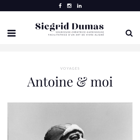
Skip
to
content
VOYAGES
Antoine & moi