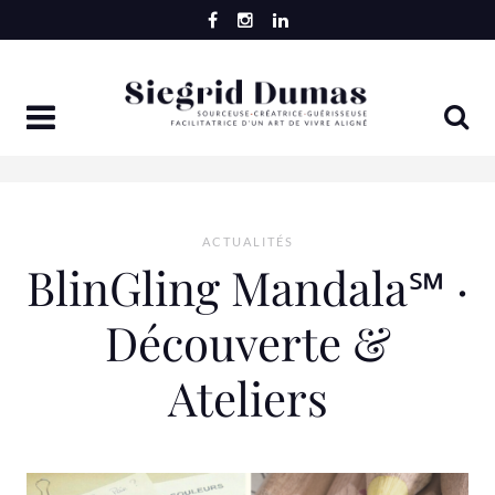
Skip
to
content
ACTUALITÉS
BlinGling Mandala℠ ·
Découverte &
Ateliers