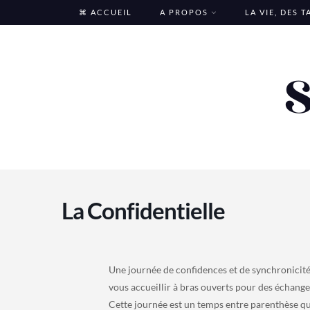
Skip
⌘ ACCUEIL
A PROPOS
LA VIE, DES 
to
content
La Confidentielle
Une journée de confidences et de synchronicités
vous accueillir à bras ouverts pour des échange
Cette journée est un temps entre parenthèse que