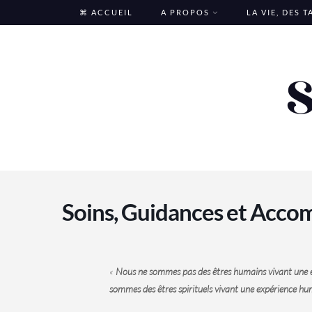
Skip
⌘ ACCUEIL
A PROPOS
LA VIE, DES 
to
content
Soins, Guidances et Acc
«
Nous ne sommes pas des êtres humains vivant une ex
sommes des êtres spirituels vivant une expérience h