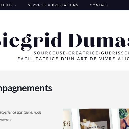
TALENTS
SERVICES & PRESTATIONS
CONTACT
ompagnements
périence spirituelle, nous
umaine
. »