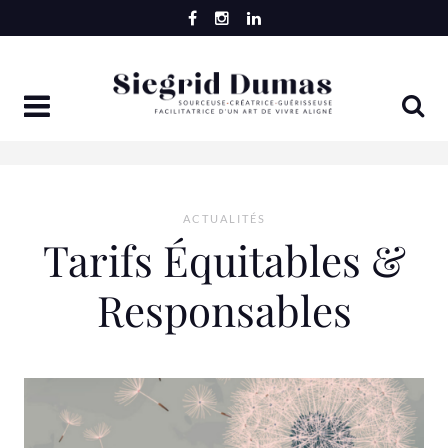
Skip
to
content
ACTUALITÉS
Tarifs Équitables &
Responsables