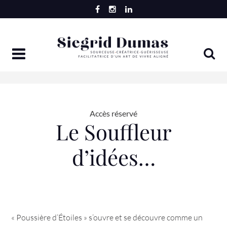
Skip
to
content
Accès réservé
Le Souffleur
d’idées…
« Poussière d’Étoiles » s’ouvre et se découvre comme un