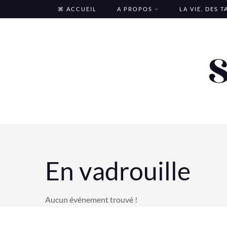
Skip
⌘ ACCUEIL
A PROPOS
LA VIE, DES 
to
content
En vadrouille
Aucun événement trouvé !