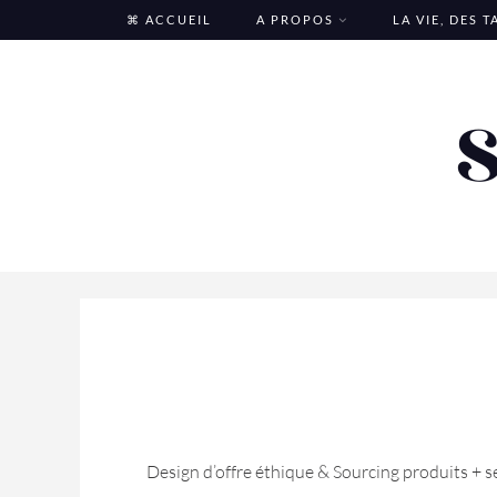
Skip
⌘ ACCUEIL
A PROPOS
LA VIE, DES 
to
content
Design d’offre éthique & Sourcing produits + s