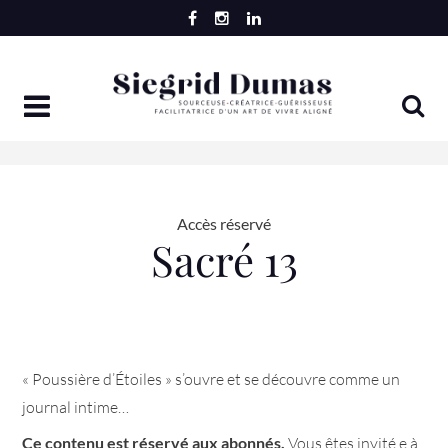
Skip
to
content
Accès réservé
Sacré 13
« Poussière d’Étoiles » s’ouvre et se découvre comme un
journal intime…
Ce contenu est réservé aux abonnés.
Vous êtes invité.e à