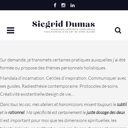
Skip
to
content
Sur demande, je transmets certaines pratiques auxquelles j’ai été
formée ou propose des thèmes personnels holistiques.
Mandala d’incarnation, Cercles d’inspiration, Communiquer avec
ses guides, Radiesthésie contemporaine, Protocoles de soins,
Créativité existentielle/design de vie,…
Dans tous les cas, mes ateliers et transmissions mixent toujours le
subtil
et le
rationnel
. Ma spécificité est certainement le
juste dosage des deux
.
Il est important pour moi que les dimensions spirituelles, les