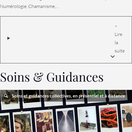
Numérologie, Chamanisme,…
>
Lire
la
suite
Soins & Guidances
Soins et guidances collectives, en présentiel et à distance