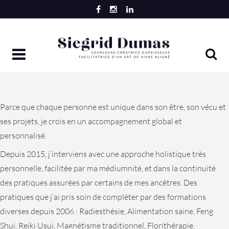
Skip
to
content
Parce que chaque personne est unique dans son être, son vécu et
ses projets, je crois en un accompagnement global et
personnalisé.
Depuis 2015, j’interviens avec une approche holistique très
personnelle, facilitée par ma médiumnité, et dans la continuité
des pratiques assurées par certains de mes ancêtres. Des
pratiques que j’ai pris soin de compléter par des
formations
diverses depuis 2006 : Radiesthésie, Alimentation saine, Feng
Shui, Reiki Usui, Magnétisme traditionnel, Florithérapie,