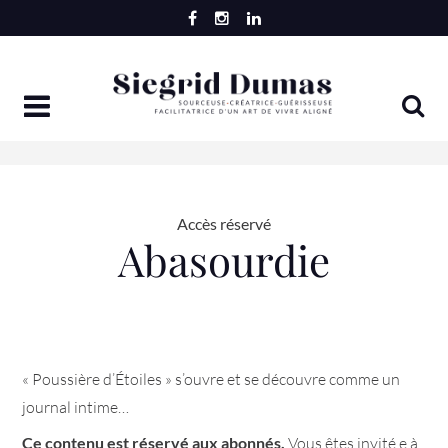
Skip
to
content
Accès réservé
Abasourdie
« Poussière d’Étoiles » s’ouvre et se découvre comme un
journal intime…
Ce contenu est réservé aux abonnés.
Vous êtes invité.e à