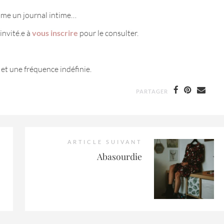
omme un journal intime…
invité.e à
vous inscrire
pour le consulter.
 et une fréquence indéfinie.
PARTAGER
ARTICLE SUIVANT
Abasourdie