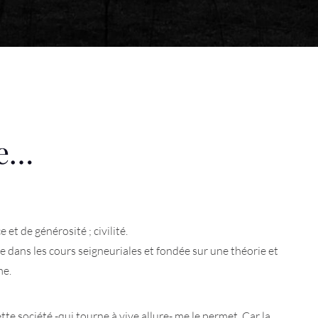
ie…
 et de générosité ; civilité.
ée dans les cours seigneuriales et fondée sur une théorie et
me.
tte société -qui tourne à vive allure- me le permet. Car la