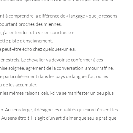
hant à comprendre la différence de « langage » que je ressens
 pourtant proches des miennes.
’ai entendu : « tu vis en courtoisie ».
cette piste d’enseignement.
ra peut-être écho chez quelques-un.e.s.
ménestrels. Le chevalier va devoir se conformer à ces
, mise soignée, agrément de la conversation, amour raffiné.
e particulièrement dans les pays de langue d’oc, où les
eu de les accumuler.
r les mêmes raisons, celui-ci va se manifester un peu plus
 Au sens large, il désigne les qualités qui caractérisent les
Au sens étroit, il s’agit d’un art d’aimer que seule pratique