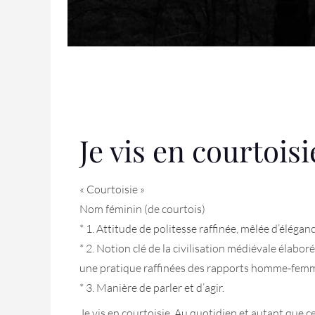
Je vis en courtois
« Courtoisie »
Nom féminin (de courtois)
* 1. Attitude de politesse raffinée, mêlée d’élégance
* 2. Notion clé de la civilisation médiévale élabor
une pratique raffinées des rapports homme-fem
* 3. Manière de parler et d’agir.
Je vis en courtoisie. Au quotidien et autant que ce