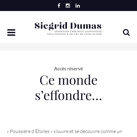
Skip
to
content
Accès réservé
Ce monde
s’effondre…
« Poussière d’Étoiles » s’ouvre et se découvre comme un