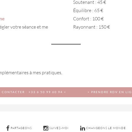
Soutenant : 45 €
Équilibre : 65 €
gne
Confort : 100 €
régler votre séance et me
Rayonnant : 150 €
complémentaires à mes pratiques,
 CONTACTER : +33 6 50 99 60 94 <
> PRENDRE RDV EN LIG
PARTAGEONS
SUIVEZ-MOI
CHANGEONS LE MONDE